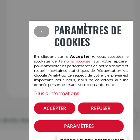
PARAMÈTRES DE
×
COOKIES
En cliquant sur
« Accepter »
, vous acceptez le
stockage de
témoins (cookies)
sur votre appareil
pour améliorer les performances de notre site Web et
recueillir certaines statistiques de fréquentation via
Google Analytics. Le respect de votre vie privée est
important pour nous, nous ne collectons aucune
donnée personnelle sans votre consentement.
Plus d'informations
ACCEPTER
REFUSER
droits réservés.
PARAMÈTRES