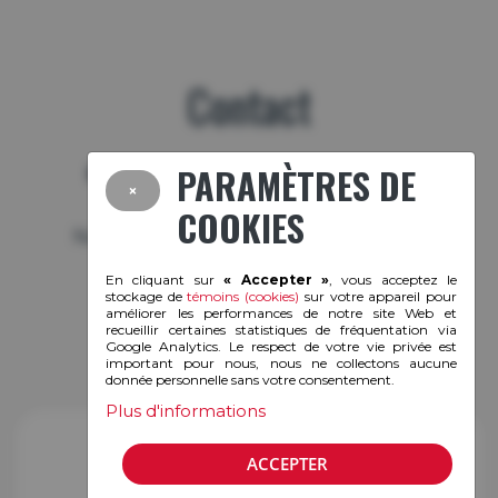
Contact
PARAMÈTRES DE
Responsable des informations
×
personnelles
COOKIES
Nathalie Bujold, directrice générale
418 752-5577 poste 2
En cliquant sur
« Accepter »
, vous acceptez le
stockage de
témoins (cookies)
sur votre appareil pour
direction@cabst-simeon-port-
améliorer les performances de notre site Web et
recueillir certaines statistiques de fréquentation via
daniel.com
Google Analytics. Le respect de votre vie privée est
important pour nous, nous ne collectons aucune
donnée personnelle sans votre consentement.
Plus d'informations
ACCEPTER